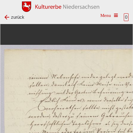
Toggle na
zurück
0