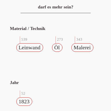
darf es mehr sein?
Material / Technik
539
273
343
Leinwand
Öl
Malerei
Jahr
52
1823