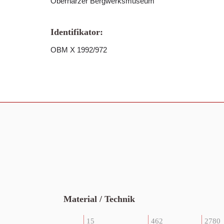
Oberharzer Bergwerksmuseum
Identifikator:
OBM X 1992/972
Material / Technik
15
462
2780