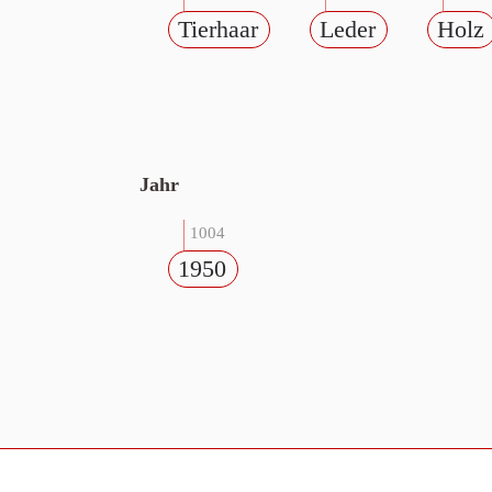
Tierhaar
Leder
Holz
Jahr
1004
1950