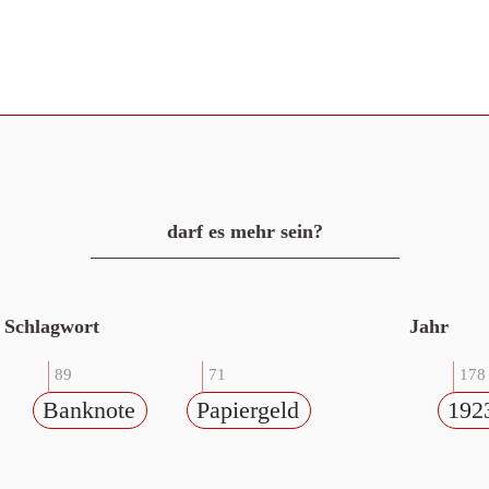
darf es mehr sein?
Schlagwort
Jahr
89
71
178
Banknote
Papiergeld
192