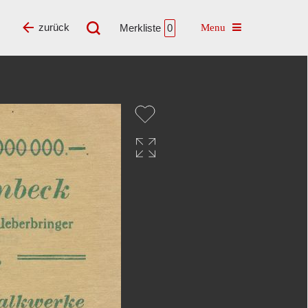
Toggle navigatio
zurück
Merkliste
0