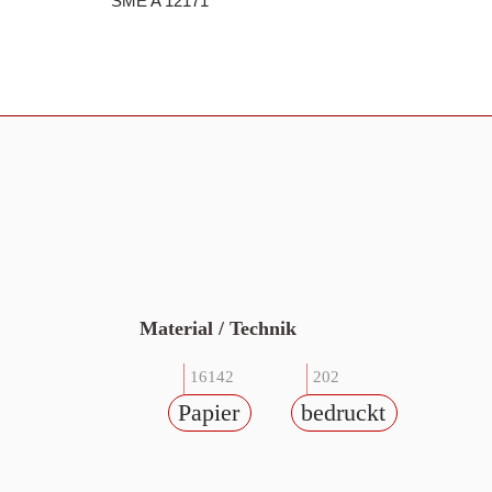
SME A 12171
Material / Technik
16142
202
Papier
bedruckt