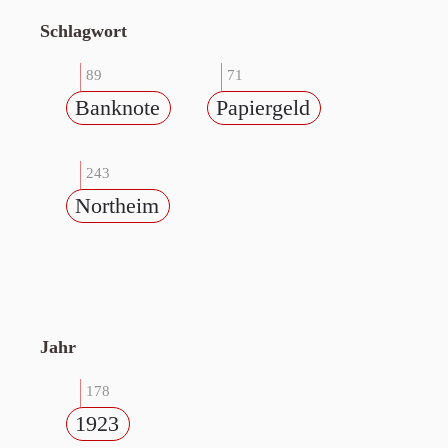
Schlagwort
89
71
Banknote
Papiergeld
243
Northeim
Jahr
178
1923