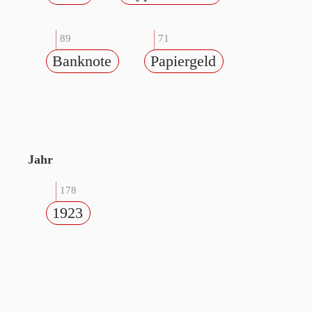
89
71
Banknote
Papiergeld
Jahr
178
1923