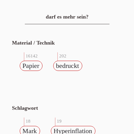
darf es mehr sein?
Material / Technik
16142
202
Papier
bedruckt
Schlagwort
18
19
Mark
Hyperinflation