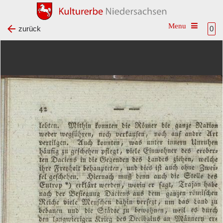
Toggle na
zurück
0