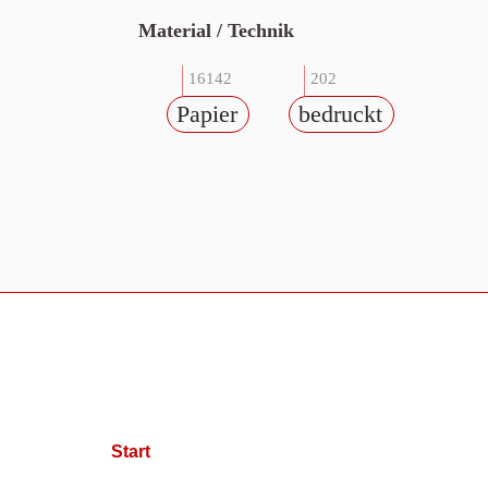
Material / Technik
16142
202
Papier
bedruckt
Start