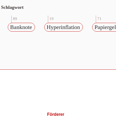
Schlagwort
89
19
71
Banknote
Hyperinflation
Papierge
Förderer