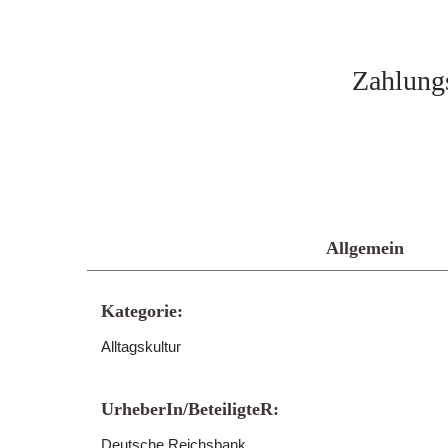
Zahlung
Allgemein
Kategorie:
Alltagskultur
UrheberIn/BeteiligteR:
Deutsche Reichsbank