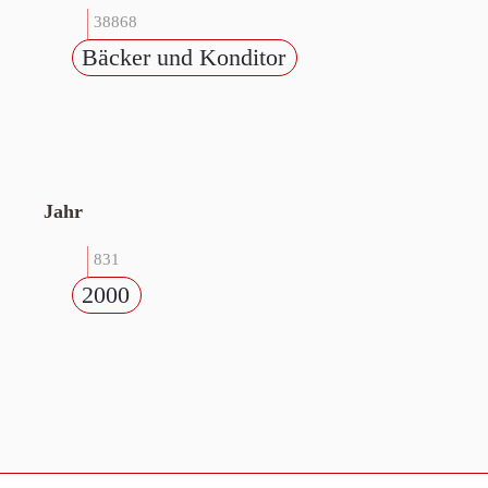
38868
Bäcker und Konditor
Jahr
831
2000