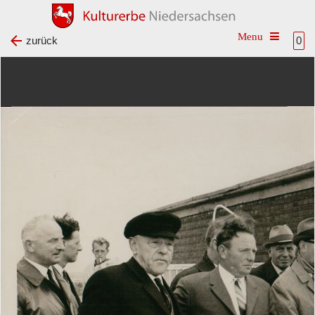
Toggle na
zurück
0