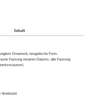
Inhalt
gesägtem Ornament, neugotische Form.
 braune Fassung neueren Datums, alte Fassung
rgwerksmuseum)
 Brettstuhl