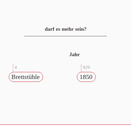
darf es mehr sein?
Jahr
4
929
Brettstühle
1850