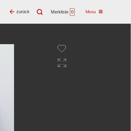
Toggle navigatio
zurück
Merkliste
0