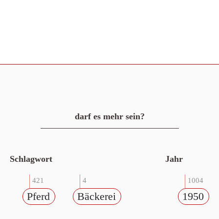
darf es mehr sein?
Schlagwort
Jahr
421
4
1004
Pferd
Bäckerei
1950