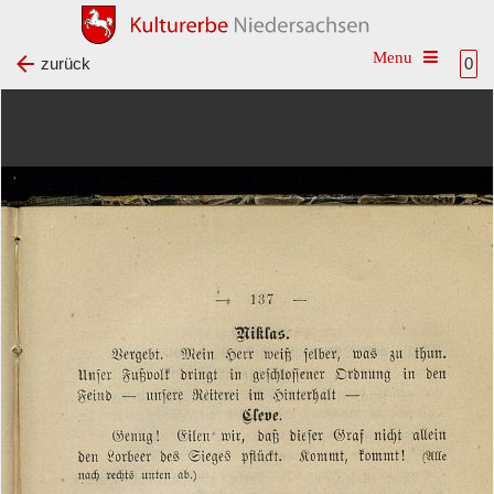
Toggle na
zurück
0