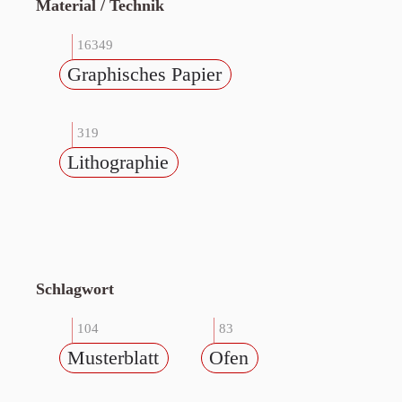
Material / Technik
16349
Graphisches Papier
319
Lithographie
Schlagwort
104
83
Musterblatt
Ofen