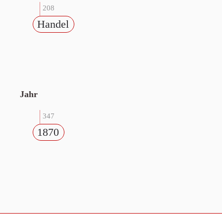
208
Handel
Jahr
347
1870