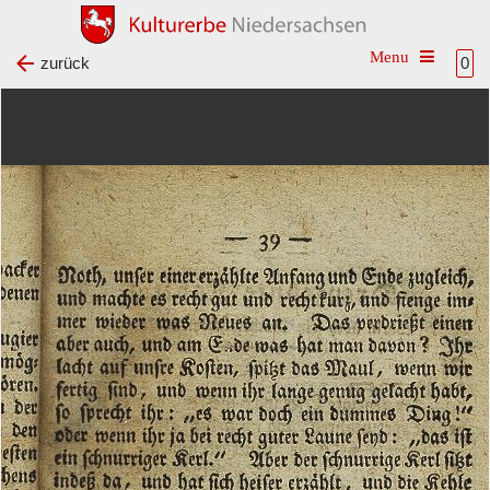
Toggle na
zurück
0