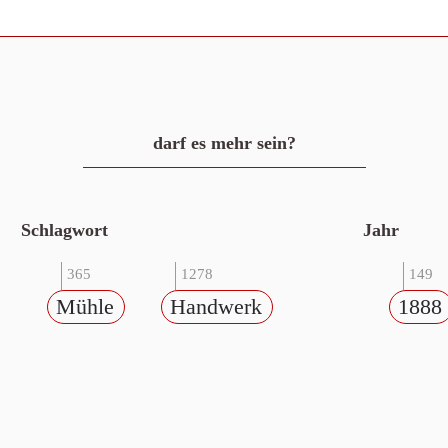
darf es mehr sein?
Schlagwort
Jahr
365
1278
149
Mühle
Handwerk
1888