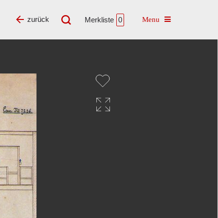
Toggle navigatio
zurück
Merkliste
0