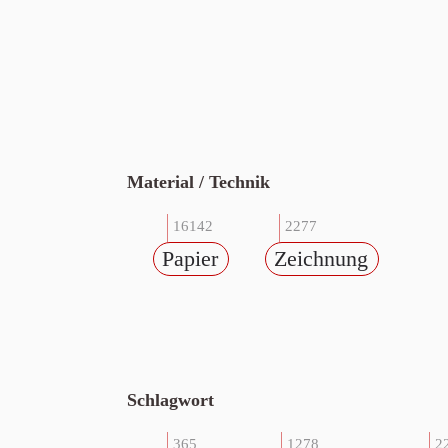
Material / Technik
16142
2277
Papier
Zeichnung
Schlagwort
365
1278
2