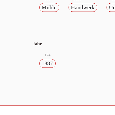
Mühle
Handwerk
Ue
Jahr
174
1887