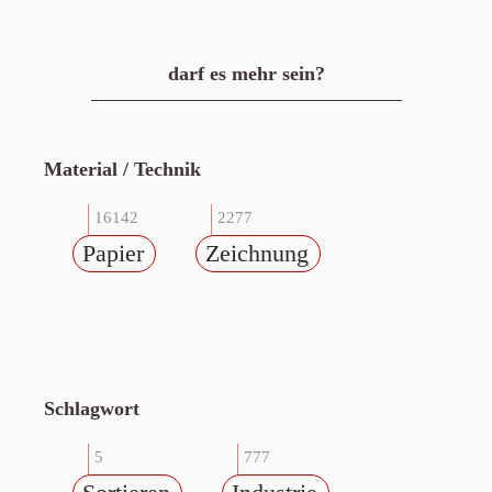
darf es mehr sein?
Material / Technik
16142
2277
Papier
Zeichnung
Schlagwort
5
777