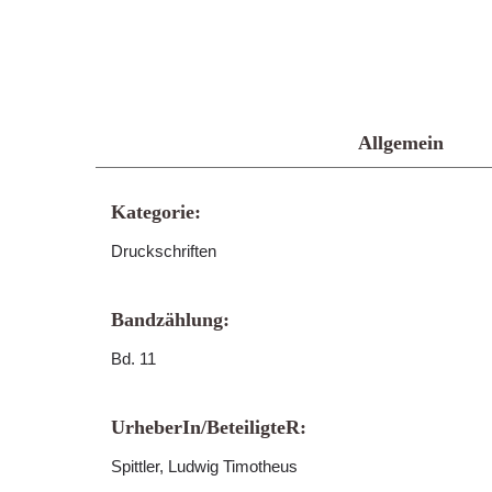
Allgemein
Kategorie:
Druckschriften
Bandzählung:
Bd. 11
UrheberIn/BeteiligteR:
Spittler, Ludwig Timotheus