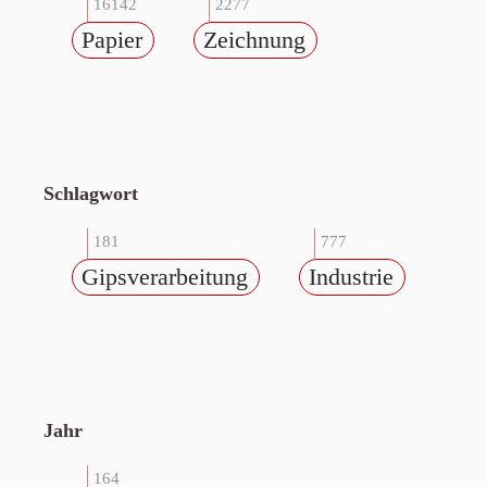
16142
2277
Papier
Zeichnung
Schlagwort
181
777
Gipsverarbeitung
Industrie
Jahr
164