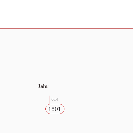
Jahr
614
1801