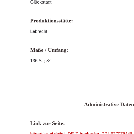
Glückstadt
Produktionsstätte:
Lebrecht
Maße / Umfang:
136 S. ; 8º
Administrative Daten
Link zur Seite:
https://ku-ni.de/isil_DE-7_intebeubg_PPN637078446