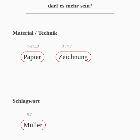
darf es mehr sein?
Material / Technik
16142
2277
Papier
Zeichnung
Schlagwort
57
Müller