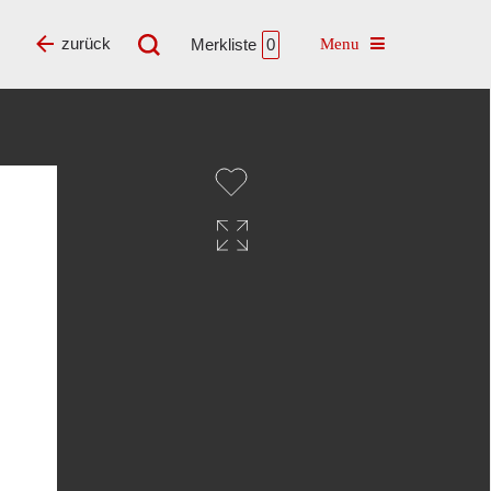
Toggle navigatio
zurück
Merkliste
0