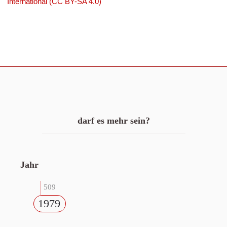
International (CC BY-SA 4.0)
darf es mehr sein?
Jahr
509
1979