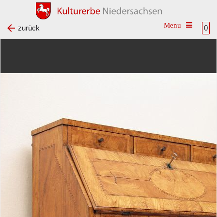
Toggle na
zurück
0