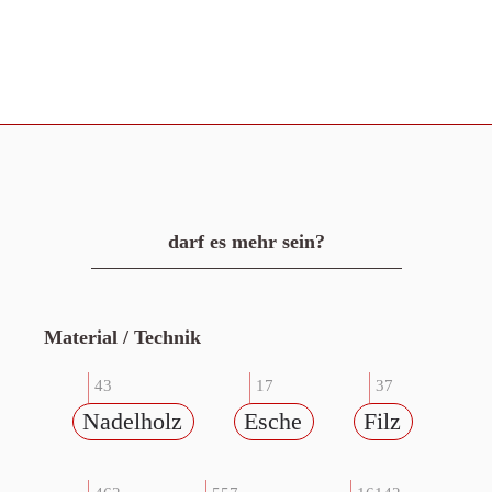
darf es mehr sein?
Material / Technik
43
17
37
Nadelholz
Esche
Filz