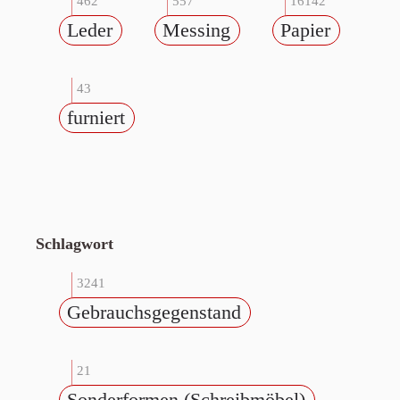
462
557
16142
Leder
Messing
Papier
43
furniert
Schlagwort
3241
Gebrauchsgegenstand
21
Sonderformen (Schreibmöbel)