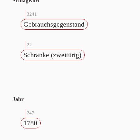
Schlagwort
3241
Gebrauchsgegenstand
22
Schränke (zweitürig)
Jahr
247
1780