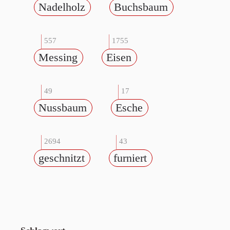
Nadelholz
Buchsbaum
557
1755
Messing
Eisen
49
17
Nussbaum
Esche
2694
43
geschnitzt
furniert