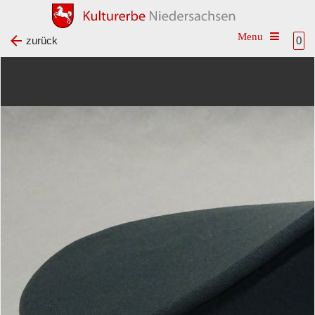
Toggle na
zurück
0