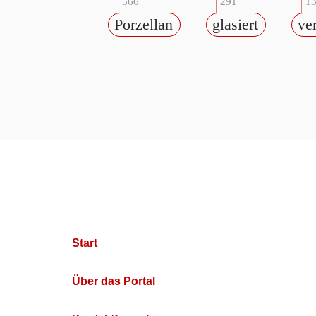
566
291
1
Porzellan
glasiert
ve
Start
Über das Portal