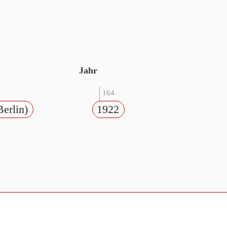
Jahr
164
Berlin)
1922