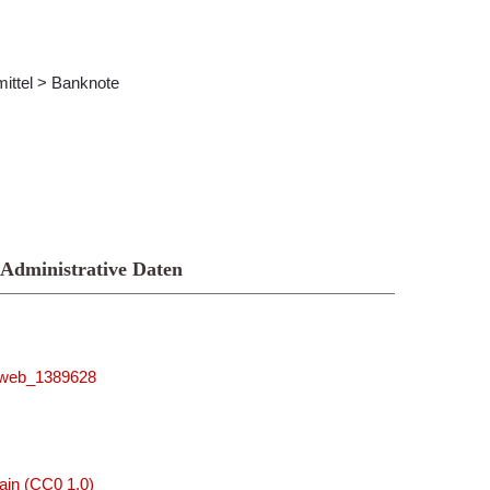
ittel > Banknote
Administrative Daten
niweb_1389628
ain (CC0 1.0)