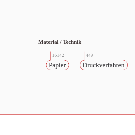
Material / Technik
16142
449
Papier
Druckverfahren