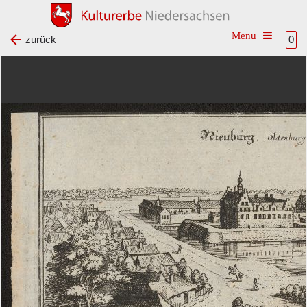
Toggle na
zurück
0