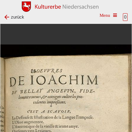
Toggle na
zurück
0