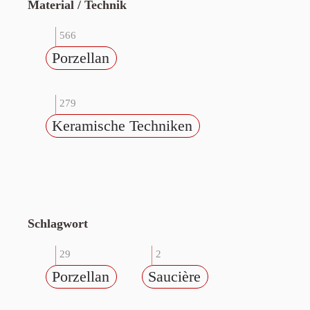
Material / Technik
566
Porzellan
279
Keramische Techniken
Schlagwort
29
2
Porzellan
Saucière