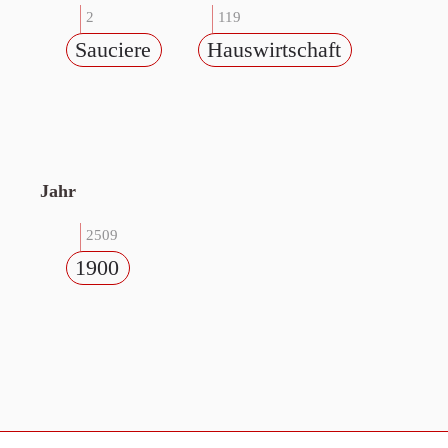
2
119
Sauciere
Hauswirtschaft
Jahr
2509
1900