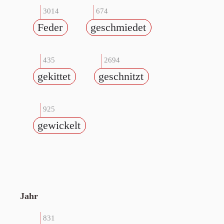
3014
674
Feder
geschmiedet
435
2694
gekittet
geschnitzt
925
gewickelt
Jahr
831