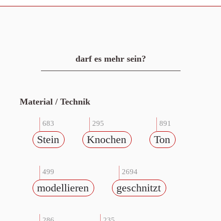
darf es mehr sein?
Material / Technik
683
295
891
Stein
Knochen
Ton
499
2694
modellieren
geschnitzt
286
235