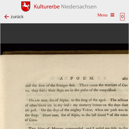
Toggle na
zurück
0