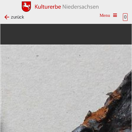
Toggle na
zurück
0