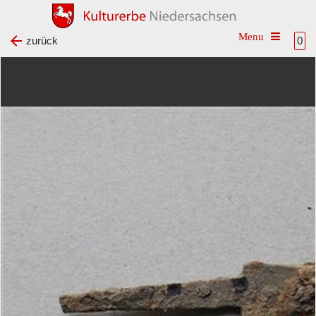
Toggle na
zurück
0