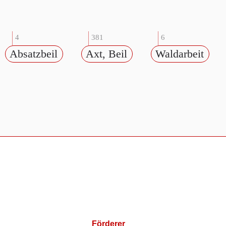
4
381
6
Absatzbeil
Axt, Beil
Waldarbeit
Förderer