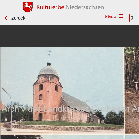
Toggle na
zurück
0