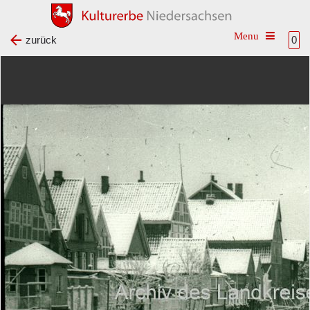
Toggle na
zurück
0