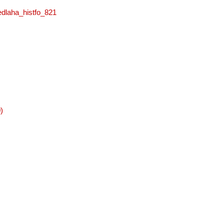
edlaha_histfo_821
)