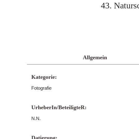
43. Naturs
Allgemein
Kategorie:
Fotografie
UrheberIn/BeteiligteR:
N.N.
Datierung: