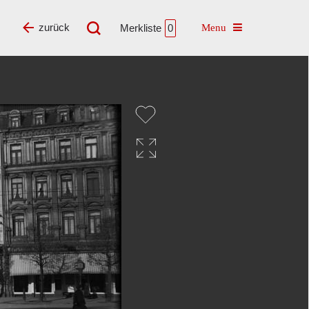
Toggle navigatio
zurück
Merkliste
0