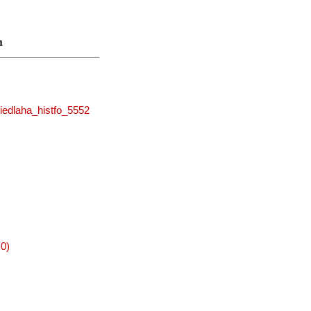
n
iedlaha_histfo_5552
0)