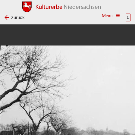
Toggle na
zurück
0