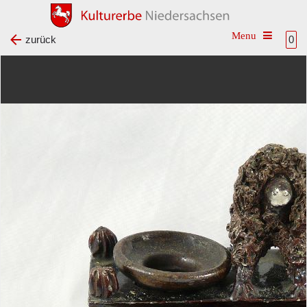
Toggle na
zurück
0