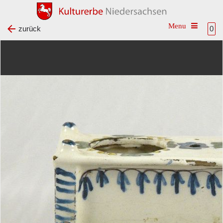
Toggle na
zurück
0