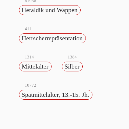
41038
Heraldik und Wappen
411
Herrscherrepräsentation
1314
1384
Mittelalter
Silber
10772
Spätmittelalter, 13.-15. Jh.