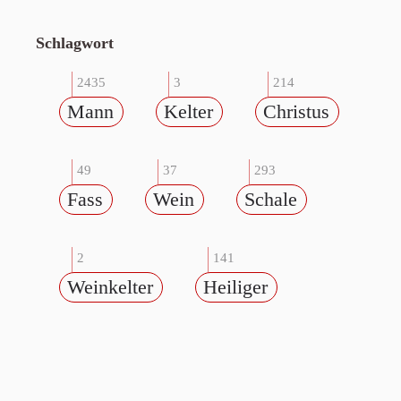
Schlagwort
2435
3
214
Mann
Kelter
Christus
49
37
293
Fass
Wein
Schale
2
141
Weinkelter
Heiliger