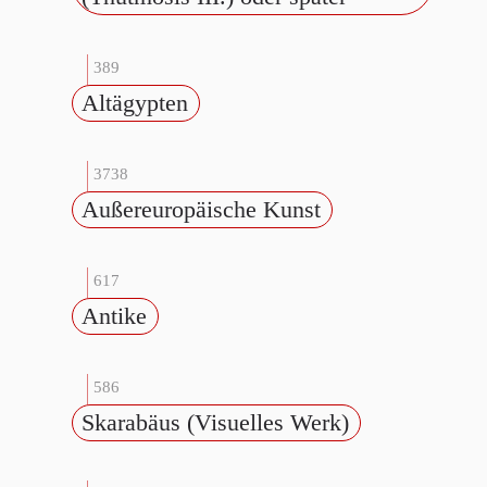
389
Altägypten
3738
Außereuropäische Kunst
617
Antike
586
Skarabäus (Visuelles Werk)