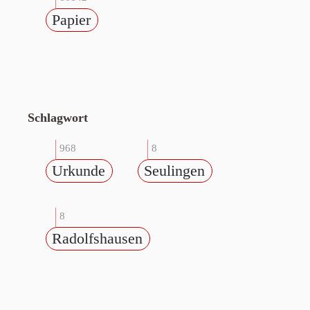
Papier
Schlagwort
968
8
Urkunde
Seulingen
8
Radolfshausen