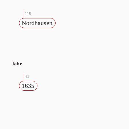
119
Nordhausen
Jahr
41
1635