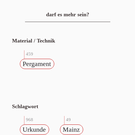
darf es mehr sein?
Material / Technik
459
Pergament
Schlagwort
968
49
Urkunde
Mainz